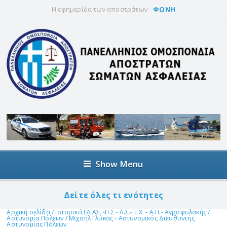
Η εφημερίδα των αποστράτων
ΦΩΝΗ
Show Menu
Δείτε όλες τι ενότητες
Αρχική σελίδα
/
Ιστορικά ΕΛ.ΑΣ. -Π.Σ - Λ.Σ.- Ε.Χ. - Α.Π.- Αγροφυλακής
/
Αστυνομία Πόλεων
/
Μιχαήλ Γλύκας - Αστυνομικός Διευθυντής
Αστυνομίας Πόλεων