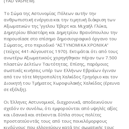
(YAD VASHEM).
Το Σώμα της Αστυνομίας Πόλεων αυτήν την
ανθρωπιστική ενέργεια και την τιμητική διάκριση των
Αξιωματικών της ʼγγελου Έβερτ και Μιχαήλ Γλύκα,
Δημητρίου Βλαστάρη και Δημητρίου Βρανόπουλου την
παρουσίασε στο επίσημο δημοσιογραφικό όργανο του
Σώματος, στο περιοδικό “ΑΣΤΥΝΟΜΙΚΑ ΧΡΟΝΙΚΑ”
(τεύχος 441-Αύγουστος 1970). Εκτιμάται ότι από τους
ανωτέρω Αξιωματικούς χορηγήθηκαν πέραν των 7.500
πλαστών Δελτίων Ταυτότητας. Επίσης, παρόμοιες
σωστικές κινήσεις υπέρ των Ελλήνων Εβραίων έγιναν
από τον τότε Μητροπολίτη Χαλκίδος Γρηγόριο και τον
Διοικητή του Τμήματος Χωροφυλακής Χαλκίδας (έρευνα
σε εξέλιξη).
Οι Έλληνες Αστυνομικοί, διαχρονικά, αποδεικνύουν
σχεδόν εν συνόλω, ότι εμφορούνται από υψηλές αξίες
και ιδανικά και στέκονται δίπλα στους πολίτες
προστατεύοντάς τους από τους ποικιλόμορφους
κινδύνους που ελλοχεύουν κατά της σωματικής τους