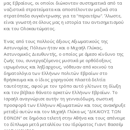
μας Εβραίους, οι οποίοι διώκονταν συστηματικά από τα
ναζιστικά στρατεύματα και αποστέλονταν μαζικά στα
στρατόπεδα συγκέντρωσης για τα “περαιτέρω”. ʼλλωστε,
είναι γνωστή σε όλους μας η ιστορία του αντισημιτισμού
και του Ολοκαυτώματος.
Ένας από τους πολλούς άξιους Αξιωματικούς της
Αστυνομίας Πόλεων ήταν και ο Μιχαήλ Γλύκας,
Αστυνομικός Διευθυντής, ο οποίος με άμεσο κίνδυνο της
ζωής του, συνεργαζόμενος μυστικά με ορθόδοξους
ιερωμένους και ληξίαρχους, νόθευαν από κοινού τα
δηματολόγια των Ελλήνων πολιτών Εβραίων στο
θρήσκευμα και ο ίδιος χορηγούσε πλαστά δελτία
ταυτότητας, αφού με τον τρόπο αυτό γλίτωνε τη δίωξη
και τον βέβαιο θάνατο αρκετών Ελλήνων Εβραίων. Το
Ισραήλ αναγνώρισε αυτήν τη γενναιόδωρη, σωστική
προσφορά των Ελλήνων Αξιωματικών και τους ανακήρυξε
μεταξύ αυτών και τον Μιχαήλ Γλύκα ως “ΔΙΚΑΙΟΥΣ ΤΩΝ
ΕΘΝΩΝ” σε δημόσια τελετή στην Αθήνα και τους απένειμε
το δίπλωμα μετά μεταλλίου του Ιδρύματος Γιαντ Βασσέμ