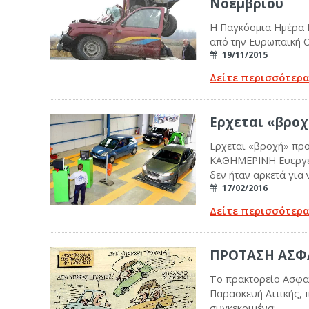
Νοεμβρίου
Η Παγκόσμια Ημέρα 
από την Ευρωπαϊκή 
19/11/2015
Δείτε περισσότερ
Ερχεται «βροχή
Ερχεται «βροχή» προ
ΚΑΘΗΜΕΡΙΝΗ Ευεργετι
δεν ήταν αρκετά για 
17/02/2016
Δείτε περισσότερ
ΠΡΟΤΑΣΗ ΑΣΦ
Το πρακτορείο Ασφαλ
Παρασκευή Αττικής, 
συγκεκριμένα: ...