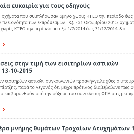
ταία ευκαιρία για τους οδηγούς
5: οχήματα που συμπλήρωσαν 6μηνο χωρίς ΚΤΕΟ την περίοδο έως
 πλειονότητα των εκπρόθεσμων Ι.Χ.). • 31 Οκτωβρίου 2015: οχήμα
ωρίς ΚΤΕΟ την περίοδο μεταξύ 1/7/2014 έως 31/12/2014. &b ...
α
σεις στην τιμή των εισιτηρίων αστικών
13-10-2015
των εισιτηρίων αστικών συγκοινωνιών προανήγγειλε χθες ο υπου
ίρτζης, παρά το γεγονός ότι μέχρι πρότινος διαβεβαίωνε πως ο
θα επιβαρυνθούν από την αύξηση του συντελεστή ΦΠΑ στις μεταφορ
α
έρα μνήμης θυμάτων Τροχαίων Ατυχημάτων 