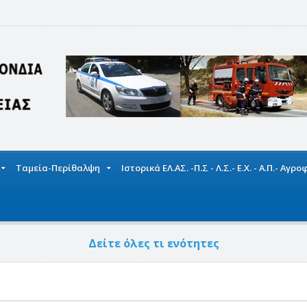
Ταμεία-Περίθαλψη
Ιστορικά ΕΛ.ΑΣ. -Π.Σ - Λ.Σ.- Ε.Χ. - Α.Π.- Αγρ
Δείτε όλες τι ενότητες