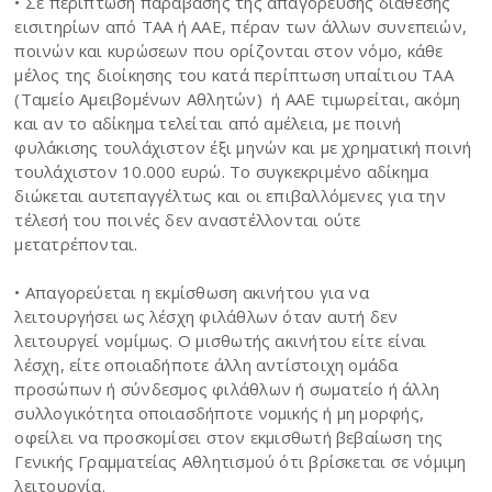
• Σε περίπτωση παράβασης της απαγόρευσης διάθεσης
εισιτηρίων από ΤΑΑ ή ΑΑΕ, πέραν των άλλων συνεπειών,
ποινών και κυρώσεων που ορίζονται στον νόμο, κάθε
μέλος της διοίκησης του κατά περίπτωση υπαίτιου ΤΑΑ
(Ταμείο Αμειβομένων Αθλητών) ή ΑΑΕ τιμωρείται, ακόμη
και αν το αδίκημα τελείται από αμέλεια, με ποινή
φυλάκισης τουλάχιστον έξι μηνών και με χρηματική ποινή
τουλάχιστον 10.000 ευρώ. Το συγκεκριμένο αδίκημα
διώκεται αυτεπαγγέλτως και οι επιβαλλόμενες για την
τέλεσή του ποινές δεν αναστέλλονται ούτε
μετατρέπονται.
• Απαγορεύεται η εκμίσθωση ακινήτου για να
λειτουργήσει ως λέσχη φιλάθλων όταν αυτή δεν
λειτουργεί νομίμως. Ο μισθωτής ακινήτου είτε είναι
λέσχη, είτε οποιαδήποτε άλλη αντίστοιχη ομάδα
προσώπων ή σύνδεσμος φιλάθλων ή σωματείο ή άλλη
συλλογικότητα οποιασδήποτε νομικής ή μη μορφής,
οφείλει να προσκομίσει στον εκμισθωτή βεβαίωση της
Γενικής Γραμματείας Αθλητισμού ότι βρίσκεται σε νόμιμη
λειτουργία.