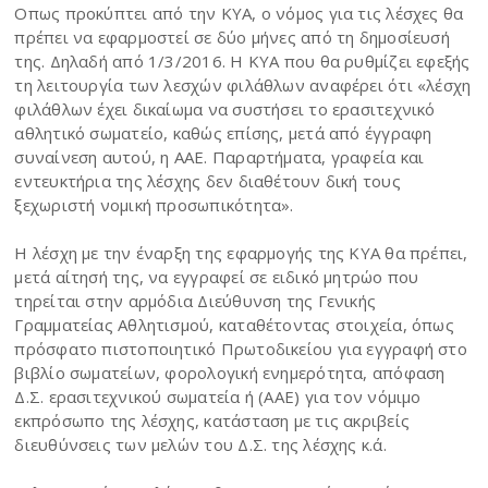
Οπως προκύπτει από την ΚΥΑ, ο νόμος για τις λέσχες θα
πρέπει να εφαρμοστεί σε δύο μήνες από τη δημοσίευσή
της. Δηλαδή από 1/3/2016. Η ΚΥΑ που θα ρυθμίζει εφεξής
τη λειτουργία των λεσχών φιλάθλων αναφέρει ότι «λέσχη
φιλάθλων έχει δικαίωμα να συστήσει το ερασιτεχνικό
αθλητικό σωματείο, καθώς επίσης, μετά από έγγραφη
συναίνεση αυτού, η ΑΑΕ. Παραρτήματα, γραφεία και
εντευκτήρια της λέσχης δεν διαθέτουν δική τους
ξεχωριστή νομική προσωπικότητα».
Η λέσχη με την έναρξη της εφαρμογής της ΚΥΑ θα πρέπει,
μετά αίτησή της, να εγγραφεί σε ειδικό μητρώο που
τηρείται στην αρμόδια Διεύθυνση της Γενικής
Γραμματείας Αθλητισμού, καταθέτοντας στοιχεία, όπως
πρόσφατο πιστοποιητικό Πρωτοδικείου για εγγραφή στο
βιβλίο σωματείων, φορολογική ενημερότητα, απόφαση
Δ.Σ. ερασιτεχνικού σωματεία ή (ΑΑΕ) για τον νόμιμο
εκπρόσωπο της λέσχης, κατάσταση με τις ακριβείς
διευθύνσεις των μελών του Δ.Σ. της λέσχης κ.ά.