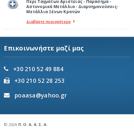
Περί Ταγμάτων Αριστείας - Παράσημα -
Αστυνομικά Μετάλλια - Διαμνημονεύσεις-
Μετάλλια Ξένων Κρατών
Διαβάστε περισσότερα
Επικοινωνήστε μαζί μας
+30 210 52 49 884
+30 210 52 28 253
poaasa@yahoo.gr
© 2026
Π. Ο. Α. Α. Σ. Α.