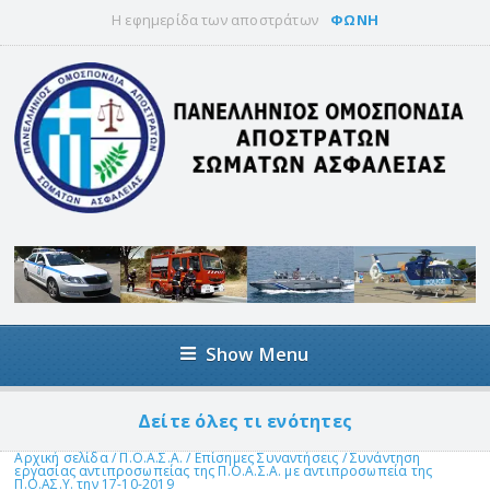
Η εφημερίδα των αποστράτων
ΦΩΝΗ
Show Menu
Δείτε όλες τι ενότητες
Αρχική σελίδα
/
Π.Ο.Α.Σ.Α.
/
Επίσημες Συναντήσεις
/
Συνάντηση
εργασίας αντιπροσωπείας της Π.Ο.Α.Σ.Α. με αντιπροσωπεία της
Π.Ο.ΑΣ.Υ. την 17-10-2019