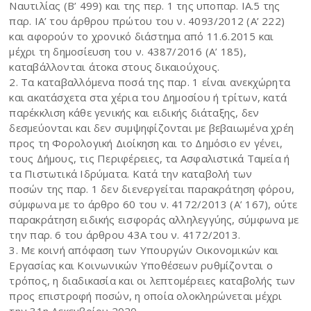
Ναυτιλίας (Β’ 499) και της περ. 1 της υποπαρ. ΙΑ.5 της
παρ. ΙΑ’ του άρθρου πρώτου του ν. 4093/2012 (Α’ 222)
και αφορούν το χρονικό διάστημα από 11.6.2015 και
μέχρι τη δημοσίευση του ν. 4387/2016 (Α’ 185),
καταβάλλονται άτοκα στους δικαιούχους.
2. Τα καταβαλλόμενα ποσά της παρ. 1 είναι ανεκχώρητα
και ακατάσχετα στα χέρια του Δημοσίου ή τρίτων, κατά
παρέκκλιση κάθε γενικής και ειδικής διάταξης, δεν
δεσμεύονται και δεν συμψηφίζονται με βεβαιωμένα χρέη
προς τη Φορολογική Διοίκηση και το Δημόσιο εν γένει,
τους Δήμους, τις Περιφέρειες, τα Ασφαλιστικά Ταμεία ή
τα Πιστωτικά Ιδρύματα. Κατά την καταβολή των
ποσών της παρ. 1 δεν διενεργείται παρακράτηση φόρου,
σύμφωνα με το άρθρο 60 του ν. 4172/2013 (Α’ 167), ούτε
παρακράτηση ειδικής εισφοράς αλληλεγγύης, σύμφωνα με
την παρ. 6 του άρθρου 43Α του ν. 4172/2013.
3. Με κοινή απόφαση των Υπουργών Οικονομικών και
Εργασίας και Κοινωνικών Υποθέσεων ρυθμίζονται ο
τρόπος, η διαδικασία και οι λεπτομέρειες καταβολής των
προς επιστροφή ποσών, η οποία ολοκληρώνεται μέχρι
την 31η Δεκεμβρίου 2020.