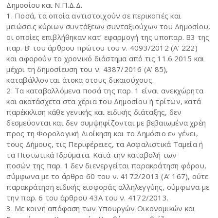
Δημοσίου και Ν.Π.Δ.Δ.
1. Ποσά, τα οποία αντιστοιχούν σε περικοπές και
μειώσεις κύριων συντάξεων συνταξιούχων του Δημοσίου,
οι οποίες επιβλήθηκαν κατ’ εφαρμογή της υποπαρ. Β3 της
παρ. Β’ του άρθρου πρώτου του ν. 4093/2012 (Α’ 222)
και αφορούν το χρονικό διάστημα από τις 11.6.2015 και
μέχρι τη δημοσίευση του ν. 4387/2016 (Α’ 85),
καταβάλλονται άτοκα στους δικαιούχους.
2. Τα καταβαλλόμενα ποσά της παρ. 1 είναι ανεκχώρητα
και ακατάσχετα στα χέρια του Δημοσίου ή τρίτων, κατά
παρέκκλιση κάθε γενικής και ειδικής διάταξης, δεν
δεσμεύονται και δεν συμψηφίζονται με βεβαιωμένα χρέη
προς τη Φορολογική Διοίκηση και το Δημόσιο εν γένει,
τους Δήμους, τις Περιφέρειες, τα Ασφαλιστικά Ταμεία ή
τα Πιστωτικά Ιδρύματα. Κατά την καταβολή των
ποσών της παρ. 1 δεν διενεργείται παρακράτηση φόρου,
σύμφωνα με το άρθρο 60 του ν. 4172/2013 (Α’ 167), ούτε
παρακράτηση ειδικής εισφοράς αλληλεγγύης, σύμφωνα με
την παρ. 6 του άρθρου 43Α του ν. 4172/2013.
3. Με κοινή απόφαση των Υπουργών Οικονομικών και