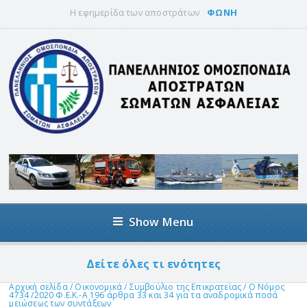
Η εφημερίδα των αποστράτων
ΦΩΝΗ
Show Menu
Δείτε όλες τι ενότητες
Αρχική σελίδα
/
Οικονομικά
/
Συμβούλιο της Επικρατείας
/
Ο Νόμος
4734 /2020 Φ.Ε.Κ.-Α 196 άρθρα 33 και 34 για τα αναδρομικά ποσά
μειώσεως των συντάξεων