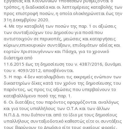
Εργασίας και Κοινωνικών Υποθέσεων ρυθμίζονται ο
τρόπος, η διαδικασία και οι λεπτομέρειες καταβολής των
προς επιστροφή ποσών, η οποία ολοκληρώνεται έως την
31η Δεκεμβρίου 2020.
4. Με την καταβολή των ποσών της παρ. 1 οι αξιώσεις
των συνταξιούχων του Δημοσίου για ποσά που
αντιστοιχούν σε περικοπές, μειώσεις και καταργήσεις
κύριων,επικουρικών συντάξεων, επιδομάτων αδείας και
εορτών Χριστουγέννων και Πάσχα, για το χρονικό
διάστημα από
11.6.2015 έως τη δημοσίευση του ν. 4387/2016, δυνάμει
του ν. 4093/2012, αποσβένονται.
5. Η παρ. 4 δεν καταλαμβάνει τις εκκρεμείς ενώπιον των
δικαστηρίων δίκες κατά τον χρόνο της δημοσίευσης του
παρόντος, ως προς τις αξιώσεις που υπερβαίνουν το
καταβαλλόμενο ποσό της παρ. 1.
6. Οι διατάξεις του παρόντος εφαρμόζονται αναλόγως
και για τους υπαλλήλους των Ο.Τ.Α. και των άλλων
Ν.Π.Δ.Δ. που διέπονται από το ίδιο με τους δημοσίους
υπαλλήλους συνταξιοδοτικό καθεστώς είτε οι συντάξεις
τους βαρύνουν το Δημόσιο είτε τους οικείους φορείς,