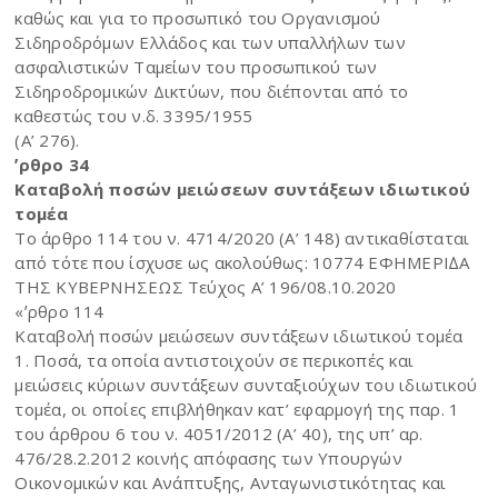
καθώς και για το προσωπικό του Οργανισμού
Σιδηροδρόμων Ελλάδος και των υπαλλήλων των
ασφαλιστικών Ταμείων του προσωπικού των
Σιδηροδρομικών Δικτύων, που διέπονται από το
καθεστώς του ν.δ. 3395/1955
(Α’ 276).
ʼρθρο 34
Καταβολή ποσών μειώσεων συντάξεων ιδιωτικού
τομέα
Το άρθρο 114 του ν. 4714/2020 (Α’ 148) αντικαθίσταται
από τότε που ίσχυσε ως ακολούθως: 10774 ΕΦΗΜΕΡΙ∆Α
TΗΣ ΚΥΒΕΡΝΗΣΕΩΣ Τεύχος A’ 196/08.10.2020
«ʼρθρο 114
Καταβολή ποσών μειώσεων συντάξεων ιδιωτικού τομέα
1. Ποσά, τα οποία αντιστοιχούν σε περικοπές και
μειώσεις κύριων συντάξεων συνταξιούχων του ιδιωτικού
τομέα, οι οποίες επιβλήθηκαν κατ’ εφαρμογή της παρ. 1
του άρθρου 6 του ν. 4051/2012 (Α’ 40), της υπ’ αρ.
476/28.2.2012 κοινής απόφασης των Υπουργών
Οικονομικών και Ανάπτυξης, Ανταγωνιστικότητας και