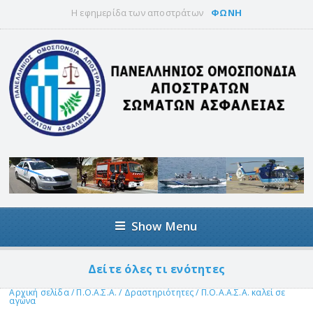
Η εφημερίδα των αποστράτων
ΦΩΝΗ
Show Menu
Δείτε όλες τι ενότητες
Αρχική σελίδα
/
Π.Ο.Α.Σ.Α.
/
Δραστηριότητες
/
Π.Ο.Α.Α.Σ.Α. καλεί σε
αγώνα