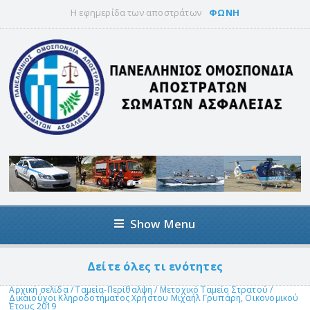
Η εφημερίδα των αποστράτων
ΦΩΝΗ
Show Menu
Δείτε όλες τι ενότητες
Αρχική σελίδα
/
Ταμεία-Περίθαλψη
/
Μετοχικό Ταμείο Στρατού
/
Δικαιούχοι Κληροδοτήματος Χρήστου Μιχαήλ Γρυπάρη, Οικονομικού
Έτους 2019