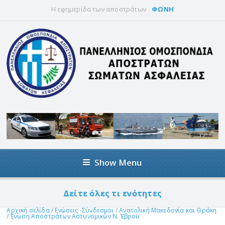
Η εφημερίδα των αποστράτων
ΦΩΝΗ
Show Menu
Δείτε όλες τι ενότητες
Αρχική σελίδα
/
Ενώσεις -Σύνδεσμοι
/
Ανατολική Μακεδονία και Θράκη
/
Ένωση Αποστράτων Αστυνομικών Ν. Έβρου