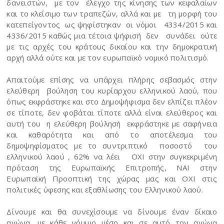
δανειστών, με τον έλεγχο της κίνησης των κεφαλαίων
και το κλείσιμο των τραπεζών, αλλά και με τη μορφή του
κατεπείγοντος ως ψηφίστηκαν οι νόμοι 4334/2015 και
4336/2015 καθώς μια τέτοια ψήφισή δεν συνάδει ούτε
με τις αρχές του κράτους δικαίου και την δημοκρατική
αρχή αλλά ούτε και με τον ευρωπαϊκό νομικό πολιτισμό.
Απαιτούμε επίσης να υπάρχει πλήρης σεβασμός στην
ελεύθερη βούληση του κυρίαρχου ελληνικού λαού, που
όπως εκφράστηκε και στο Δημοψήφισμα δεν ελπίζει πλέον
σε τίποτε, δεν φοβάται τίποτε αλλά είναι ελεύθερος και
αυτή του η ελεύθερη βούλησή εκφράστηκε με σαφήνεια
και καθαρότητα και από το αποτέλεσμα του
δημοψηφίσματος με το συντριπτικό ποσοστό του
ελληνικού λαού , 62% να λέει ΟΧΙ στην συγκεκριμένη
πρόταση της Ευρωπαϊκής Επιτροπής, ΝΑΙ στην
Ευρωπαϊκή Προοπτική της χώρας μας και ΟΧΙ στις
πολιτικές ύφεσης και εξαθλίωσης του Ελληνικού λαού.
Δίνουμε και θα συνεχίσουμε να δίνουμε έναν δίκαιο
αγώνα, με κάθε νόμιμο μέσο και σε αυτό τον αγώνα