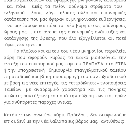
και πάλι εμείς τα πλέον αδύναμα στρώματα του
ελληνικού λαού, λόγω ηλικίας αλλά και οικονομικής
κατάστασης που μας έφεραν οι μνημονιακές κυβερνήσεις,
να σηκώσουμε και πάλι τα νέα βάρη στους αδύναμους
ώμους μας , στο όνομα της οικονομικής ανάπτυξης και
κατάργησης της ύφεσης, που όλο εξαγγέλλεται και ποτέ
όμως δεν έρχεται.
Το πλαίσιο και αυτού του νέου μνημονίου περικλείει
βάρη που αφορούν κυρίως τα ειδικά μισθολόγια, την
ένταξη του επικουρικού μας ταμείου ΤΕΑΠΑΣΑ στο ΕΤΕΑ
ή την υποχρεωτική δημιουργία επαγγελματικού ταμείου
,τη σταδιακή και βίαιη προσαρμογή του συνταξιοδοτικού
με βάση τις νέες επιταγές, τις «ετερόκλητες» ενοποιήσεις
Ταμείων, με αναδρομικό χαρακτήρα και τις πονηρές
μειώσεις συντάξεων μέσα από την αύξηση των εισφορών
για ανύπαρκτες παροχές υγείας.
Κατόπιν των ανωτέρω κύριε Πρόεδρε , δεν συμφωνούμε
επ’ ουδενί με την νέα λαίλαπα εις βάρος μας, αντιθέτως: