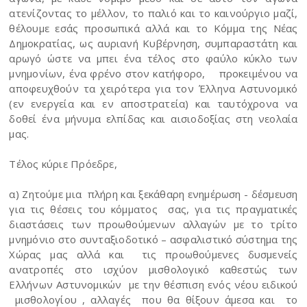
ατενίζοντας το μέλλον, το παλιό και το καινούργιο μαζί,
θέλουμε εσάς προσωπικά αλλά και το Κόμμα της Νέας
Δημοκρατίας, ως αυριανή Κυβέρνηση, συμπαραστάτη και
αρωγό ώστε να μπει ένα τέλος στο φαύλο κύκλο των
μνημονίων, ένα φρένο στον κατήφορο, προκειμένου να
αποφευχθούν τα χειρότερα για τον Έλληνα Αστυνομικό
(εν ενεργεία και εν αποστρατεία) και ταυτόχρονα να
δοθεί ένα μήνυμα ελπίδας και αισιοδοξίας στη νεολαία
μας.
Τέλος κύριε Πρόεδρε,
α) Ζητούμε μια πλήρη και ξεκάθαρη ενημέρωση - δέσμευση
για τις θέσεις του κόμματος σας, για τις πραγματικές
διαστάσεις των προωθούμενων αλλαγών με το τρίτο
μνημόνιο στο συνταξιοδοτικό – ασφαλιστικό σύστημα της
Χώρας μας αλλά και τις προωθούμενες δυσμενείς
ανατροπές στο ισχύον μισθολογικό καθεστώς των
Ελλήνων Αστυνομικών με την θέσπιση ενός νέου ειδικού
μισθολογίου , αλλαγές που θα θίξουν άμεσα και το