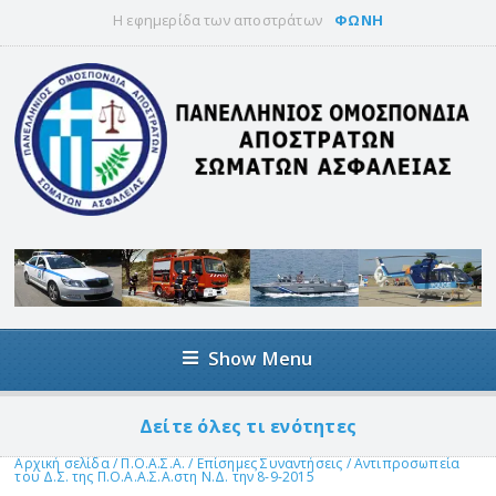
Η εφημερίδα των αποστράτων
ΦΩΝΗ
Show Menu
Δείτε όλες τι ενότητες
Αρχική σελίδα
/
Π.Ο.Α.Σ.Α.
/
Επίσημες Συναντήσεις
/
Αντιπροσωπεία
του Δ.Σ. της Π.Ο.Α.Α.Σ.Α.στη Ν.Δ. την 8-9-2015