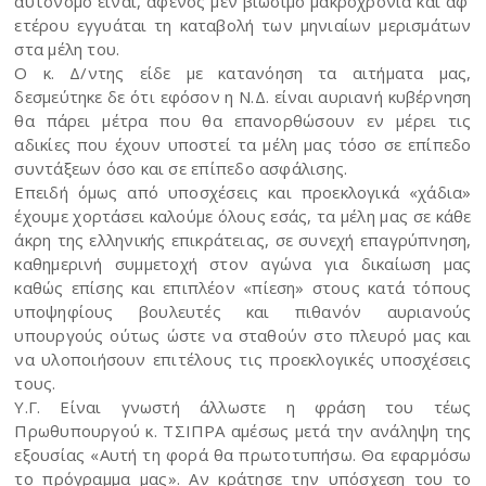
αυτόνομο είναι, αφενός μεν βιώσιμο μακροχρόνια και αφ’
ετέρου εγγυάται τη καταβολή των μηνιαίων μερισμάτων
στα μέλη του.
Ο κ. Δ/ντης είδε με κατανόηση τα αιτήματα μας,
δεσμεύτηκε δε ότι εφόσον η Ν.Δ. είναι αυριανή κυβέρνηση
θα πάρει μέτρα που θα επανορθώσουν εν μέρει τις
αδικίες που έχουν υποστεί τα μέλη μας τόσο σε επίπεδο
συντάξεων όσο και σε επίπεδο ασφάλισης.
Επειδή όμως από υποσχέσεις και προεκλογικά «χάδια»
έχουμε χορτάσει καλούμε όλους εσάς, τα μέλη μας σε κάθε
άκρη της ελληνικής επικράτειας, σε συνεχή επαγρύπνηση,
καθημερινή συμμετοχή στον αγώνα για δικαίωση μας
καθώς επίσης και επιπλέον «πίεση» στους κατά τόπους
υποψηφίους βουλευτές και πιθανόν αυριανούς
υπουργούς ούτως ώστε να σταθούν στο πλευρό μας και
να υλοποιήσουν επιτέλους τις προεκλογικές υποσχέσεις
τους.
Υ.Γ. Είναι γνωστή άλλωστε η φράση του τέως
Πρωθυπουργού κ. ΤΣΙΠΡΑ αμέσως μετά την ανάληψη της
εξουσίας «Αυτή τη φορά θα πρωτοτυπήσω. Θα εφαρμόσω
το πρόγραμμα μας». Αν κράτησε την υπόσχεση του το