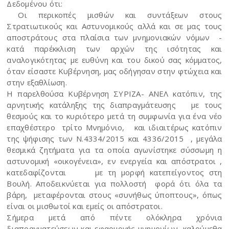
Δεδομένου ότι:
Οι περικοπές μισθών και συντάξεων στους
Στρατιωτικούς και Αστυνομικούς αλλά και σε μας τους
αποστράτους στα πλαίσια των μνημονιακών νόμων -
κατά παρέκκλιση των αρχών της ισότητας και
αναλογικότητας με ευθύνη και του δικού σας κόμματος,
όταν είσαστε Κυβέρνηση, μας οδήγησαν στην φτώχεια και
στην εξαθλίωση.
Η παρελθούσα Κυβέρνηση ΣΥΡΙΖΑ- ΑΝΕΛ κατόπιν, της
αρνητικής κατάληξης της διαπραγμάτευσης με τους
θεσμούς και το κυριότερο μετά τη συμφωνία για ένα νέο
επαχθέστερο τρίτο Μνημόνιο, και ιδιαιτέρως κατόπιν
της ψήφισης των Ν.4334/2015 και 4336/2015 , μεγάλα
θεσμικά ζητήματα για τα οποία αγωνίστηκε σύσσωμη η
αστυνομική «οικογένεια», εν ενεργεία και απόστρατοι ,
κατεδαφίζονται με τη μορφή κατεπείγοντος στη
Βουλή. Αποδεικνύεται για πολλοστή φορά ότι όλα τα
βάρη, μεταφέρονται στους «συνήθως ύποπτους», όπως
είναι οι μισθωτοί και εμείς οι απόστρατοι.
Σήμερα μετά από πέντε ολόκληρα χρόνια
διαπραγματεύσεων και εφαρμογής μνημονίων, καλούμεθα