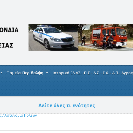
Ταμεία-Περίθαλψη
Ιστορικά ΕΛ.ΑΣ. -Π.Σ - Λ.Σ.- Ε.Χ. - Α.Π.- Αγρ
Δείτε όλες τι ενότητες
ής
/
Αστυνομία Πόλεων