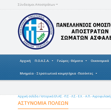
Σύνδεσμοι Αποστράτων
Αρχική
Π.Ο.Α.Σ.Α.
Γνώμες- Θέματα
Οικονομικά
Μνημεία - Στρατιωτικά κοιμητήρια -Πεσόντες
Αρχική σελίδα
/
Ιστορικά ΕΛ.ΑΣ. -Π.Σ - Λ.Σ.- Ε.Χ. - Α.Π.- Αγροφυλακ
ΑΣΤΥΝΟΜΊΑ ΠΌΛΕΩΝ