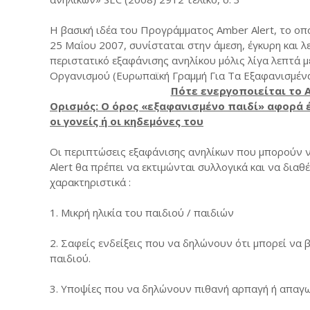
Η βασική ιδέα του Προγράμματος Amber Alert, το οπ
25 Μαΐου 2007, συνίσταται στην άμεση, έγκυρη και 
περιστατικό εξαφάνισης ανηλίκου μόλις λίγα λεπτά 
Οργανισμού (Ευρωπαϊκή Γραμμή Για Τα Εξαφανισμένα
Πότε ενεργοποιείται το 
Ορισμός: Ο όρος «εξαφανισμένο παιδί» αφορά 
οι γονείς ή οι κηδεμόνες του
Οι περιπτώσεις εξαφάνισης ανηλίκων που μπορούν ν
Alert θα πρέπει να εκτιμώνται συλλογικά και να δια
χαρακτηριστικά :
1. Μικρή ηλικία του παιδιού / παιδιών
2. Σαφείς ενδείξεις που να δηλώνουν ότι μπορεί να β
παιδιού.
3. Υποψίες που να δηλώνουν πιθανή αρπαγή ή απαγω