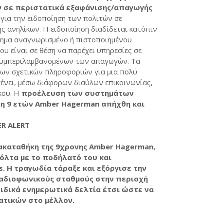
ν σε περιστατικά εξαφάνισης/απαγωγής
 για την ειδοποίηση των πολιτών σε
ς ανηλίκων. Η ειδοποίηση διαδίδεται κατόπιν
σημα αναγνωρισμένο ή πιστοποιημένου
ου είναι σε θέση να παρέχει υπηρεσίες σε
συμπεριλαμβανομένων των απαγωγών. Τα
ων σχετικών πληροφοριών για μια πολύ
γένει, μέσω διάφορων διαύλων επικοινωνίας,
κου. Η
προέλευση των συστημάτων
 η 9 ετών Amber Hagerman
απήχθη και
ER ALERT
ρακαταθήκη της 9χρονης Amber Hagerman,
όλτα με το ποδήλατό του και
. Η τραγωδία τάραξε και εξόργισε την
ραδιοφωνικούς σταθμούς στην περιοχή
ειδικά ενημερωτικά δελτία έτσι ώστε να
τικών στο μέλλον.