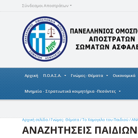
Σύνδεσμοι Αποστράτων
Αρχική
Π.Ο.Α.Σ.Α.
Γνώμες- Θέματα
Οικονομικά
Μνημεία - Στρατιωτικά κοιμητήρια -Πεσόντες
Αρχική σελίδα
/
Γνώμες- Θέματα
/
Το Χαμογελο του Παιδιού
/
ΑΝΑ
ΑΝΑΖΗΤΗΣΕΙΣ ΠΑΙΔΙΩΝ