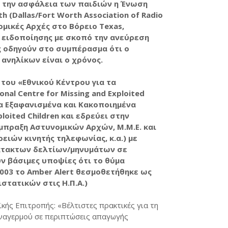
α την ασφάλεια των παιδιών η Ένωση
(Dallas/Fort Worth Association of Radio
ομικές Αρχές στο Βόρειο Texas,
 ειδοποίησης με σκοπό την ανεύρεση
ς οδηγούν στο συμπέρασμα ότι ο
ανηλίκων είναι ο χρόνος.
του «Εθνικού Κέντρου για τα
al Centre for Missing and Exploited
τα Εξαφανισμένα και Κακοποιημένα
ploited Children και εδρεύει στην
μπραξη Αστυνομικών Αρχών, Μ.Μ.Ε. και
ειών κινητής τηλεφωνίας, κ.α.) με
κτακτων δελτίων/μηνυμάτων σε
 βάσιμες υποψίες ότι το θύμα
2003 το Amber Alert θεσμοθετήθηκε ως
στατικών στις Η.Π.Α.)
κής Επιτροπής: «Βέλτιστες πρακτικές για τη
ναγερμού σε περιπτώσεις απαγωγής