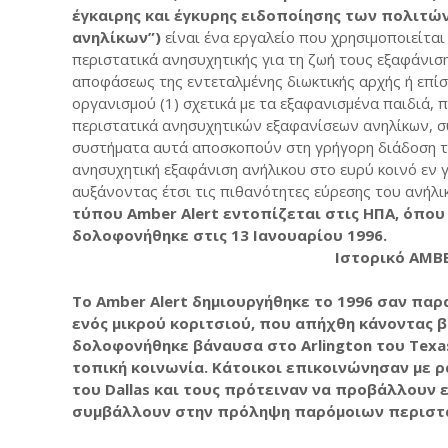
έγκαιρης και έγκυρης ειδοποίησης των πολιτώ
ανηλίκων”)
είναι ένα εργαλείο που χρησιμοποιείται
περιστατικά ανησυχητικής για τη ζωή τους εξαφάνιση
αποφάσεως της εντεταλμένης διωκτικής αρχής ή επί
οργανισμού (1) σχετικά με τα εξαφανισμένα παιδιά, π
περιστατικά ανησυχητικών εξαφανίσεων ανηλίκων, 
συστήματα αυτά αποσκοπούν στη γρήγορη διάδοση τ
ανησυχητική εξαφάνιση ανήλικου στο ευρύ κοινό εν 
αυξάνοντας έτσι τις πιθανότητες εύρεσης του ανήλι
τύπου Amber Alert εντοπίζεται στις ΗΠΑ, όπου
δολοφονήθηκε στις 13 Ιανουαρίου 1996.
Ιστορικό AMB
Το Amber Alert δημιουργήθηκε το 1996 σαν πα
ενός μικρού κοριτσιού, που απήχθη κάνοντας β
δολοφονήθηκε βάναυσα στο Arlington του Texas
τοπική κοινωνία. Κάτοικοι επικοινώνησαν με 
του Dallas και τους πρότειναν να προβάλλουν 
συμβάλλουν στην πρόληψη παρόμοιων περιστα