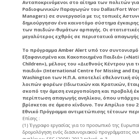
Ανταποκρινόμενοι στο αίτημα των πολιτών γι
Ραδιοφωνικών Παραγωγών του Dallas/Fort Worth 
Managers) σε συνεργασία με τις τοπικές Αστυν
δημιούργησαν ένα καινοτόμο σύστημα έγκαιρης
των παιδιών-θυμάτων αρπαγής. Οι στατιστικέ
μεγαλύτερος εχθρός σε περιστατικά απαγωγής 
Το πρόγραμμα Amber Alert υπό τον συντονισμό 
Εξαφανισμένα και Κακοποιημένα Παιδιά» («Nation
Children»), μέλους του «Διεθνούς Κέντρου για 
παιδιά» (International Centre for Missing and Ex
Washington των Η.Π.Α. αποτελεί εθελοντική σύ
λοιπών φορέων (Ιδιωτικών και Κρατικών, Εταιρ
σκοπό την άμεση ενεργοποίηση και προβολή έ
περίπτωση απαγωγής ανηλίκου, όπου υπάρχουν
βρίσκεται σε άμεσο κίνδυνο. Τον Απρίλιο του 
Εθνικό Πρόγραμμα αντιμετώπισης τέτοιων περι
Επίσης :
(1) Έγγραφο εργασίας για το προσωπικό της Ευρωπαϊ
δρομολόγηση ενός διασυνοριακού προγράμματος συ
ανηλίκων» SEC (2008) 2912 τελικό, σ. 3