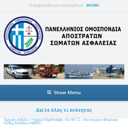
Η εφημερίδα των αποστράτων
ΦΩΝΗ
Show Menu
Δείτε όλες τι ενότητες
Αρχική σελίδα
/
Ταμεία-Περίθαλψη
/
Ν.Ι.Μ.Τ.Σ.
/
Λειτουργία Βόρειας
Πύλης Εισόδου ΝΙΜΤΣ