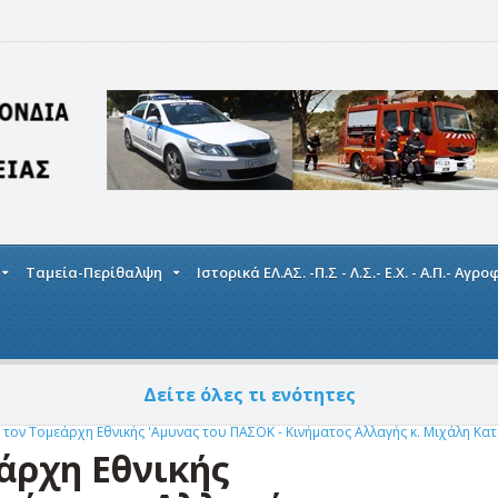
Ταμεία-Περίθαλψη
Ιστορικά ΕΛ.ΑΣ. -Π.Σ - Λ.Σ.- Ε.Χ. - Α.Π.- Αγρ
Δείτε όλες τι ενότητες
 τον Τομεάρχη Εθνικής 'Αμυνας του ΠΑΣΟΚ - Κινήματος Αλλαγής κ. Μιχάλη Κατ
άρχη Εθνικής