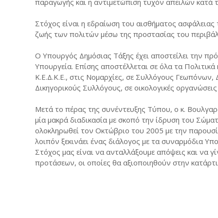
παραγωγής και η αντιμετώπιση τυχόν απειλών κατά 
Στόχος είναι η εδραίωση του αισθήματος ασφάλειας 
ζωής των πολιτών μέσω της προστασίας του περιβά
Ο Υπουργός Δημόσιας Τάξης έχει αποστείλει την πρ
Υπουργεία. Επίσης αποστέλλεται σε όλα τα Πολιτικά
Κ.Ε.Δ.Κ.Ε., στις Νομαρχίες, σε Συλλόγους Γεωπόνων
Δικηγορικούς Συλλόγους, σε οικολογικές οργανώσεις
Μετά το πέρας της συνέντευξης Τύπου, ο κ. Βουλγαρά
μία μακρά διαδικασία με σκοπό την ίδρυση του Σώμα
ολοκληρωθεί τον Οκτώβριο του 2005 με την παρουσί
λοιπόν ξεκινάει ένας διάλογος με τα συναρμόδια Υπο
Στόχος μας είναι να ανταλλάξουμε απόψεις και να γ
προτάσεων, οι οποίες θα αξιοποιηθούν στην κατάρτι