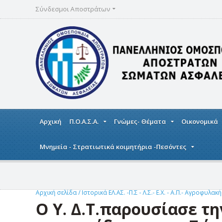
Σύνδεσμοι Αποστράτων
Αρχική
Π.Ο.Α.Σ.Α.
Γνώμες- Θέματα
Οικονομικά
Μνημεία - Στρατιωτικά κοιμητήρια -Πεσόντες
Αρχική σελίδα
/
Ιστορικά ΕΛ.ΑΣ. -Π.Σ - Λ.Σ.- Ε.Χ. - Α.Π.- Αγροφυλακ
O Υ. Δ.Τ.παρουσίασε τ