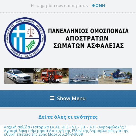
Η εφημερίδα των αποστράτων
ΦΩΝΗ
Show Menu
Δείτε όλες τι ενότητες
Αρχική σελίδα
/
Ιστορικά ΕΛ.ΑΣ. -Π.Σ - Λ.Σ.- Ε.Χ. - Α.Π.- Αγροφυλακής
/
Αγροφυλακή
/
Ημερήσια Διαταγή της Ελληνικής Αγροφυλακής για την
εθνική επέτειο της 25ης Μαρτίου.24-3-3009