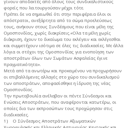
γίνουν αποδεκτές από όλους τους συνδικαλιστικούς
φορείς που λειτουργούσαν μέχρι τότε.
Πρέπει δε να σημειωθεί ότι στην περιφέρεια όλοι οι
απόστρατοι, ανεξάρτητα από το σώμα προελεύσεως
τους, ανήκουν στους Συνδέσμους που είναι μέλη της
Ομοσπονδίας, χωρίς διακρίσεις.«Ολα τα μέλη χωρίς
διάκριση, έχουν το δικαίωμα του εκλέγειν και εκλέγεσθαι
και συμμετέχουν ισότιμα σε όλες τις διαδικασίες. Με άλλα
λόγια οι στόχοι της Ομοσπονδίας για ενοποίηση των
αποστράτων όλων των Σωμάτων Ασφαλείας έγινε
πραγματικότητα».
Μετά από τα ανωτέρω και προκειμένου να προχωρήσουν
οι επιβαλλόμενες αλλαγές στο χώρο του συνδικαλισμού
των αποστράτων, αποφασίσθηκε η ίδρυση της νέας
Ομοσπονδίας.
Την πρωτοβουλία ανέλαβαν οι πέντε Σύνδεσμοι και
Ενώσεις Αποστράτων, που αναφέρονται κατωτέρω, οι
οποίες δια των εκπροσώπων τους προχώρησαν στις
διαδικασίες.
1)
O Σύνδεσμος Αποστράτων Αξιωματικών
Χωροφυλακής και Ελληνικής Αστυνομίας Κεντρικής και