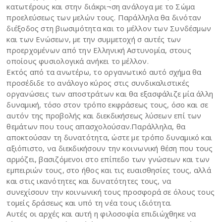
κατωτέρους και στην διάκρι¬ση ανάλογα με το Σώμα
προελεύσεως των μελών τους. Παράλληλα θα δινόταν
διέξοδος στη βιωσιμότητα και το μέλλον των Συνδέσμων
και των Ενώσεων, με την συμμετοχή σ αυτές των
προερχομένων από την Ελληνική Αστυνομία, στους
οποίους φυσιολογικά ανήκει το μέλλον.
Εκτός από τα ανωτέρω, το οργανωτικό αυτό σχήμα θα
προσέδιδε το ανάλογο κύρος στις συνδικαλιστικές
οργανώσεις των αποστράτων και θα εξασφάλιζε μία άλλη
δυναμική, τόσο στον τρόπο εκφράσεως τους, όσο και σε
αυτόν της προβολής και διεκδικήσεως λύσεων επί των
θεμάτων που τους απασχολούσαν.Παράλληλα, θα
αποκτούσαν τη δυνατότητα, ώστε με τρόπο δυναμικό και
αξιόπιστο, να διεκδικήσουν την κοινωνική θέση που τους
αρμόζει, βασιζόμενοι στο επίπεδο των γνώσεων και των
εμπειριών τους, στο ήθος και τις ευαισθησίες τους, αλλά
και στις ικανότητες και δυνατότητες τους, να
συνεχίσουν την κοινωνική τους προσφορά σε όλους τους
τομείς δράσεως και υπό τη νέα τους ιδιότητα.
Αυτές οι αρχές και αυτή η φιλοσοφία επιδιώχθηκε να