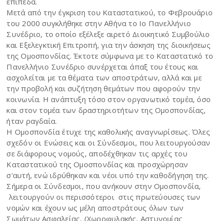
επίπεδα.
Μετά από την έγκριση του Καταστατικού, το Φεβρουάριο
του 2000 συγκλήθηκε στην Αθήνα το Ιο Πανελλήνιο
Συνέδριο, το οποίο εξέλεξε αιρετό Διοικητικό Συμβούλιο
και Εξελεγκτική Επιτροπή, για την άσκηση της διοικήσεως
της Ομοσπονδίας. Έκτοτε σύμφωνα με το Καταστατικό το
Πανελλήνιο Συνέδριο συνέρχεται άπαξ του έτους και
ασχολείται με τα θέματα των αποστράτων, αλλά και με
την προβολή και συζήτηση θεμάτων που αφορούν την
κοινωνία. Η ανάπτυξη τόσο στον οργανωτικό τομέα, όσο
και στον τομέα των δραστηριοτήτων της Ομοσπονδίας,
ήταν ραγδαία.
Η Ομοσπονδία έτυχε της καθολικής αναγνωρίσεως. Όλες
σχεδόν οι Ενώσεις και οι Σύνδεσμοι, που λειτουργούσαν
σε διάφορους νομούς, αποδέχθηκαν τις αρχές του
Καταστατικού της Ομοσπονδίας και προσχώρησαν
σ'αυτή, ενώ ιδρύθηκαν και νέοι υπό την καθοδήγηση της.
Σήμερα οι Σύνδεσμοι, που ανήκουν στην Ομοσπονδία,
λειτουργούν οι περισσότεροι στις πρωτεύουσες των
νομών και έχουν ως μέλη αποστράτους όλων των
Σωμάτων Ασφαλείας, (Χωροφυλακής, Αστυνομίας