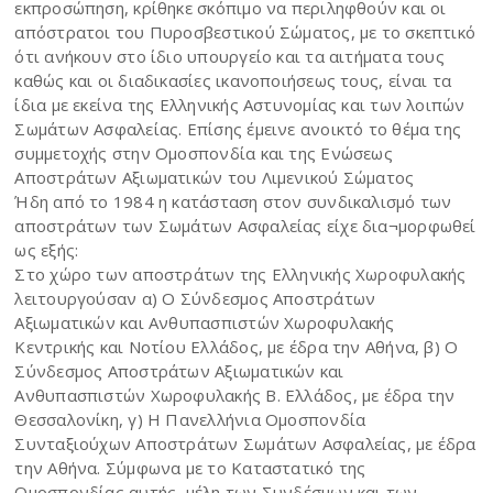
εκπροσώπηση, κρίθηκε σκόπιμο να περιληφθούν και οι
απόστρατοι του Πυροσβεστικού Σώματος, με το σκεπτικό
ότι ανήκουν στο ίδιο υπουργείο και τα αιτήματα τους
καθώς και οι διαδικασίες ικανοποιήσεως τους, είναι τα
ίδια με εκείνα της Ελληνικής Αστυνομίας και των λοιπών
Σωμάτων Ασφαλείας. Επίσης έμεινε ανοικτό το θέμα της
συμμετοχής στην Ομοσπονδία και της Ενώσεως
Αποστράτων Αξιωματικών του Λιμενικού Σώματος
Ήδη από το 1984 η κατάσταση στον συνδικαλισμό των
αποστράτων των Σωμάτων Ασφαλείας είχε δια¬μορφωθεί
ως εξής:
Στο χώρο των αποστράτων της Ελληνικής Χωροφυλακής
λειτουργούσαν α) Ο Σύνδεσμος Αποστράτων
Αξιωματικών και Ανθυπασπιστών Χωροφυλακής
Κεντρικής και Νοτίου Ελλάδος, με έδρα την Αθήνα, β) Ο
Σύνδεσμος Αποστράτων Αξιωματικών και
Ανθυπασπιστών Χωροφυλακής Β. Ελλάδος, με έδρα την
Θεσσαλονίκη, γ) Η Πανελλήνια Ομοσπονδία
Συνταξιούχων Αποστράτων Σωμάτων Ασφαλείας, με έδρα
την Αθήνα. Σύμφωνα με το Καταστατικό της
Ομοσπονδίας αυτής, μέλη των Συνδέσμων και των