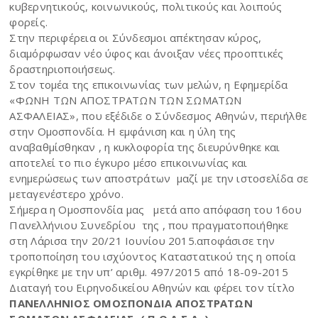
κυβερνητικούς, κοινωνικούς, πολιτικούς και λοιπούς
φορείς.
Στην περιφέρεια οι Σύνδεσμοι απέκτησαν κύρος,
διαμόρφωσαν νέο ύφος και άνοιξαν νέες προοπτικές
δραστηριοποιήσεως.
Στον τομέα της επικοινωνίας των μελών, η Εφημερίδα
«ΦΩΝΗ ΤΩΝ ΑΠΟΣΤΡΑΤΩΝ ΤΩΝ ΣΩΜΑΤΩΝ
ΑΣΦΑΛΕΙΑΣ», που εξέδιδε ο Σύνδεσμος Αθηνών, περιήλθε
στην Ομοσπονδία. Η εμφάνιση και η ύλη της
αναβαθμίσθηκαν , η κυκλοφορία της διευρύνθηκε και
αποτελεί το πιο έγκυρο μέσο επικοινωνίας και
ενημερώσεως των αποστράτων μαζί με την ιστοσελίδα σε
μεταγενέστερο χρόνο.
Σήμερα η Ομοσπονδία μας μετά απο απόφαση του 16ου
Πανελλήνιου Συνεδρίου της , που πραγματοποιήθηκε
στη Λάρισα την 20/21 Ιουνίου 2015.αποφάσισε την
τροποποίηση του ισχύοντος Καταστατικού της η οποία
εγκρίθηκε με την υπ’ αριθμ. 497/2015 από 18-09-2015
Διαταγή του Ειρηνοδικείου Αθηνών και φέρει τον τίτλο
ΠΑΝΕΛΛΗΝΙΟΣ ΟΜΟΣΠΟΝΔΙΑ ΑΠΟΣΤΡΑΤΩΝ