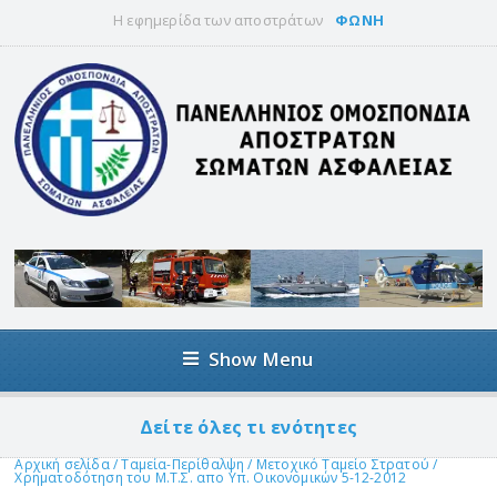
Η εφημερίδα των αποστράτων
ΦΩΝΗ
Show Menu
Δείτε όλες τι ενότητες
Αρχική σελίδα
/
Ταμεία-Περίθαλψη
/
Μετοχικό Ταμείο Στρατού
/
Χρηματοδότηση του Μ.Τ.Σ. απο Υπ. Οικονομικών 5-12-2012