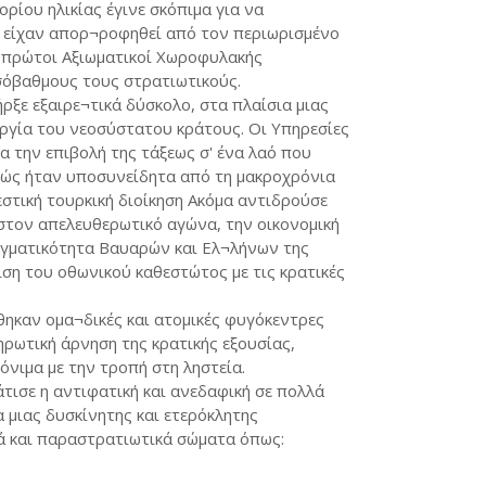
ορίου ηλικίας έγινε σκόπιμα για να
ν είχαν απορ¬ροφηθεί από τον περιωρισμένο
οι πρώτοι Αξιωματικοί Χωροφυλακής
σόβαθμους τους στρατιωτικούς.
ξε εξαιρε¬τικά δύσκολο, στα πλαίσια μιας
υργία του νεοσύστατου κράτους. Οι Υπηρεσίες
α την επιβολή της τάξεως σ' ένα λαό που
θώς ήταν υποσυνείδητα από τη μακροχρόνια
στική τουρκική διοίκηση Ακόμα αντιδρούσε
τον απελευθερωτικό αγώνα, την οικονομική
ραγματικότητα Βαυαρών και Ελ¬λήνων της
τιση του οθωνικού καθεστώτος με τις κρατικές
ηκαν ομα¬δικές και ατομικές φυγόκεντρες
ηρωτική άρνηση της κρατικής εξουσίας,
όνιμα με την τροπή στη ληστεία.
τισε η αντιφατική και ανεδαφική σε πολλά
α μιας δυσκίνητης και ετερόκλητης
ά και παραστρατιωτικά σώματα όπως: