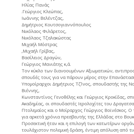
Ηλίας Πανάς
.Γεώργιος Κλεώπας,
Ιωάννης Βελέντζας,
Δημήτριος Κουτσογιαννόπουλος
Νικόλαος Φιλάρετος,
Νικόλαος Τζαλακώστας
Μιχαήλ Μόστρας
,Μιχαήλ Γρίβας,
Βασίλειος Δραγών,
Γεώργιος Μανιάτης κ,ά.
Τον κύκλο των διανοουμένων Αξιωματικών, αντιπροσ
σπουδές τους για να πάρουν μέρος στην Επανάσταση.
Υπομοίραρχοι Δημήτριος ΤζΊνος, σπουδαστής της Νο
Βιέννης,
Κωνσταντίνος Γενοθέλης και Γεώργιος Κροκίδας, σπ
Ακαδημίας, οι σπουδαστές Ιερολοχίτες του Δραγατσ
Πτολεμαίος και ο Μοίραρχος Γεώργιος Βοϊνέσκος. Ο 
για αρκετά χρόνια πρεσβευτής της Ελλάδας στο Βουκ
Προσεκτική ήταν και η επιλογή των κατωτέρων οργά
τουλάχιστον πολεμική δράση, έντιμη απόλυση από τι