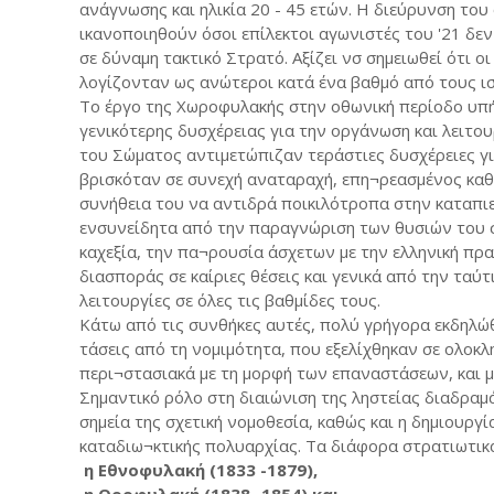
ανάγνωσης και ηλικία 20 - 45 ετών. Η διεύρυνση του 
ικανοποιηθούν όσοι επίλεκτοι αγωνιστές του '21 δε
σε δύναμη τακτικό Στρατό. Αξίζει νσ σημειωθεί ότι 
λογίζονταν ως ανώτεροι κατά ένα βαθμό από τους ι
Το έργο της Χωροφυλακής στην οθωνική περίοδο υπήρ
γενικότερης δυσχέρειας για την οργάνωση και λειτο
του Σώματος αντιμετώπιζαν τεράστιες δυσχέρειες γι
βρισκόταν σε συνεχή αναταραχή, επη¬ρεασμένος κα
συνήθεια του να αντιδρά ποικιλότροπα στην καταπιε
ενσυνείδητα από την παραγνώριση των θυσιών του σ
καχεξία, την πα¬ρουσία άσχετων με την ελληνική π
διασποράς σε καίριες θέσεις και γενικά από την ταύ
λειτουργίες σε όλες τις βαθμίδες τους.
Κάτω από τις συνθήκες αυτές, πολύ γρήγορα εκδηλώθ
τάσεις από τη νομιμότητα, που εξελίχθηκαν σε ολοκλ
περι¬στασιακά με τη μορφή των επαναστάσεων, και μ
Σημαντικό ρόλο στη διαιώνιση της ληστείας διαδραμά
σημεία της σχετική νομοθεσία, καθώς και η δημιουργί
καταδιω¬κτικής πολυαρχίας. Τα διάφορα στρατιωτικ
η Εθνοφυλακή (1833 -1879),
η Οροφυλακή (1838 -1854) και