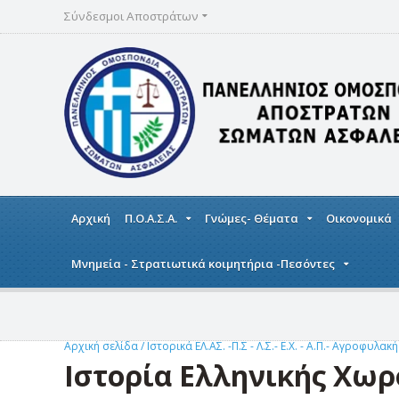
Σύνδεσμοι Αποστράτων
Αρχική
Π.Ο.Α.Σ.Α.
Γνώμες- Θέματα
Οικονομικά
Μνημεία - Στρατιωτικά κοιμητήρια -Πεσόντες
Αρχική σελίδα
/
Ιστορικά ΕΛ.ΑΣ. -Π.Σ - Λ.Σ.- Ε.Χ. - Α.Π.- Αγροφυλακ
Ιστορία Ελληνικής Χω