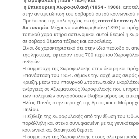
η Επικουρική Χωροφυλακή (1854 - 1906),
αποτελ
στην αντιμετώπιση του σοβαρού αυτού κοινωνικού 
Προέκταση της πολυαρχίας αυτής
αποτέλεσαν η Δη
Αστυνομία
. Μέχρι να αναθεωρηθούν (1893) οι πρόχε
τοπικού χαρα-κτήρα αστυνομικοί αυτοί θεσμοί η Χω
σε σοβαρά θέματα τάξεως και ασφαλείας.
Είναι δε χαρακτηριστικό ότι στην ίδια περίοδο οι 
της ληστείας, έφτασαν τους 700 περίπου Χωροφύλακ
ανδρών.
Η συμμετοχή της Χωροφυλακής στην άκαιρη και πρό
Επανάσταση του 1854, σήμανε την αρχή μιας σειράς
Κριεζή. μέσω του Υπουργού Στρατιωτικών Σκαρλάτο
ενέργειες σε Αξιωματικούς Χωροφυλακής που υπηρετ
των πολεμικών συγκρούσεων έλαβαν μέρος ως επικε
Ηλίας Πανάς στην περιοχή της Αρτας και ο Μοίραρχ
Πηλίου.
Η εξέλιξη της Χωροφυλακής από την έξωση του Όθωνα
παράλληλη και στενά συνυφασμένη με τις γενικότερες
κοινωνικά και διοικητικά θέματα.
Η συμμετοχή της Χωροφυλακής στους αλυτρωτικούς