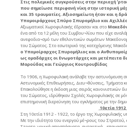
Στις πολεμικές συγκρούσεις στην περιοχή ʼρτα
που σημείωσε περιφανή νίκη στην ιστορική μάχ
και 35 τραυματίες. Αξιοσημείωτη ήταν και η δ
Υπομοιράρχους Σπύρο Σπυρομήλιο και Αχιλλέα
Αξιωματικοί Χωροφυλακής έδρασαν και στο
Μακεδόν
ένα από τα 12 μέλη του Συμβου¬λίου που είχε αναλά
ανεφοδια¬σμό των εθελοντικών σωμάτων Μακεδονομά
του Σώματος. Στο εσωτερικό της κατεχόμενης Μακεδ
ο Υπομοίραρχος Σπυρομήλιος και ο Ανθυπομοί
ως ομαδάρχες οι Ενωμοτάρχες και μετέπειτα δ
Μαρούδας και Γεώργιος Κουτρουβίδας
Το 1906, η Χωροφυλακή ανάλαβε την αστυνόμευση σε
Αστυνομικές Επιθεωρήσεις, Διευ¬θύνσεις, Τμήματα κα
Επακολούθησε η έκδοση μιας σειράς κανονιστικών δι
του Σώματος, ιδρύθηκαν Σχολές Χωροφυλακής σε μόν
επιστημονική διερεύνηση του εγκλήματος με την δημ
10ετία 1912 
Στη 10ετία 1912 - 1922, το έργο της Χωροφυλακής υ
Με την ιδιότητα του ενεργού μέ¬ρους του Στρατού, 
Στρατο-νομικά αποσπάσματα, ανταρτικά - επαναστατ