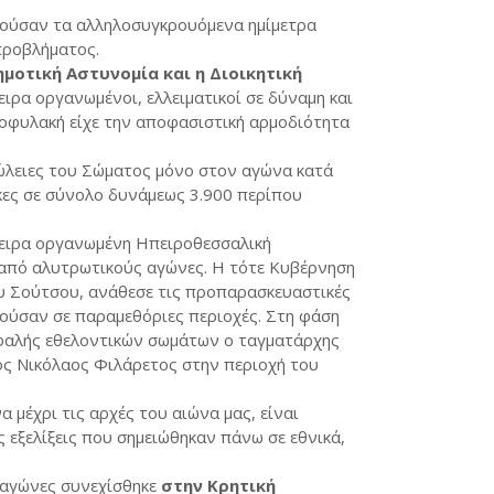
ούσαν τα αλληλοσυγκρουόμενα ημίμετρα
προβλήματος.
μοτική Αστυνομία και η Διοικητική
ιρα οργανωμένοι, ελλειματικοί σε δύναμη και
ροφυλακή είχε την αποφασιστική αρμοδιότητα
απώλειες του Σώματος μόνο στον αγώνα κατά
ες σε σύνολο δυνάμεως 3.900 περίπου
χειρα οργανωμένη Ηπειροθεσσαλική
 από αλυτρωτικούς αγώνες. Η τότε Κυβέρνηση
υ Σούτσου, ανάθεσε τις προπαρασκευαστικές
ούσαν σε παραμεθόριες περιοχές. Στη φάση
φαλής εθελοντικών σωμάτων ο ταγματάρχης
ος Νικόλαος Φιλάρετος στην περιοχή του
 μέχρι τις αρχές του αιώνα μας, είναι
 εξελίξεις που σημειώθηκαν πάνω σε εθνικά,
 αγώνες συνεχίσθηκε
στην Κρητική