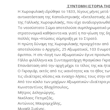
ΣΥΝΤΟΜΗ ΙΣΤΟΡΙΑ ΤΗ
Η Χωροφυλακή ιδρύθηκε το 1833, λίγους μήνες μετά
αντικατάσταση της Καποδιστριακής «Εκτελεστικής Δ
της Γαλλικής Χωροφυλακής, που είχε αναδιοργανωθεί
Το νεοσύστατο Σώμα αποτελούσε συμπληρωματικό μέ
στρατονομικά καθήκοντα και γιατί η πα¬γίωση της δ
πολλές περι¬πτώσεις σύμπραξη με το Στρατό.
Η πρώτη δύναμη της Χωροφυλακής προερχόταν από τ
αποτελούσαν ο Αρχηγός, 25 Αξιωματικοί, 103 Ενωμο
έφιπποι. Η επι¬λογή των Αξιωματικών έγινε προσωπ
Γάλλο φιλέλληνα και Συνταγματάρχη Φραγκίσκο Γκραγ
Επανάσταση από την αρχή μέχρι το τέλος της και ή
Ο Γκραγιάρ, εκτός από τις ικανότητες και το ήθος τ
τις ιδιαίτερες κλίσεις και ενασχο-λήσεις τους στην 
Από τον κύκλο των μαχίμων Αξιωματικών ιδιαίτερα μ
Κωνσταντίνος Βλαχόπουλος,
Μήτρος Δεληγιώργης,
Νικόλαος Πετιμεζάς,
Αντώνιος Μαυρομιχάλης,
Μιχαήλ Σισίνης,