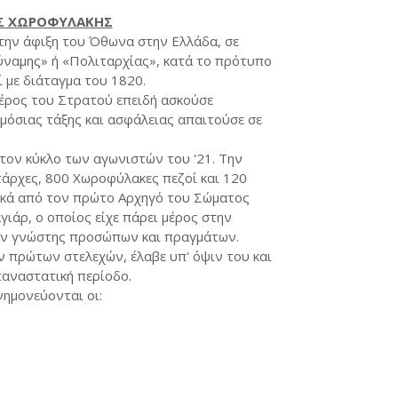
Σ ΧΩΡΟΦΥΛΑΚΗΣ
 την άφιξη του Όθωνα στην Ελλάδα, σε
ύναμης» ή «Πολιταρχίας», κατά το πρότυπο
 με διάταγμα του 1820.
ρος του Στρατού επειδή ασκούσε
ημόσιας τάξης και ασφάλειας απαιτούσε σε
ον κύκλο των αγωνιστών του '21. Την
τάρχες, 800 Χωροφύλακες πεζοί και 120
ικά από τον πρώτο Αρχηγό του Σώματος
ιάρ, ο οποίος είχε πάρει μέρος στην
ταν γνώστης προσώπων και πραγμάτων.
ων πρώτων στελεχών, έλαβε υπ' όψιν του και
επαναστατική περίοδο.
νημονεύονται οι: