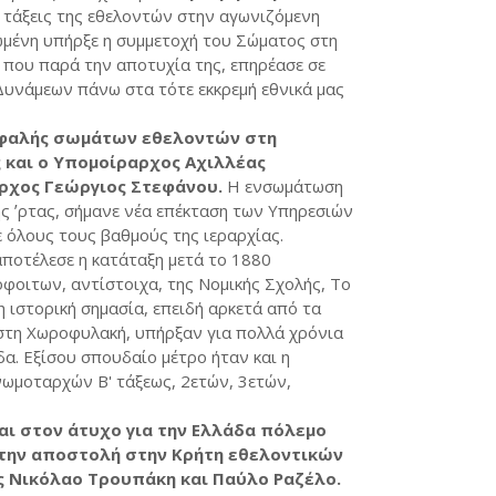
 τάξεις της εθελοντών στην αγωνιζόμενη
μένη υπήρξε η συμμετοχή του Σώματος στη
 που παρά την αποτυχία της, επηρέασε σε
υνάμεων πάνω στα τότε εκκρεμή εθνικά μας
φαλής σωμάτων εθελοντών στη
 και ο Υπομοίραρχος Αχιλλέας
αρχος Γεώργιος Στεφάνου.
Η ενσωμάτωση
ής ʼρτας, σήμανε νέα επέκταση των Υπηρεσιών
 όλους τους βαθμούς της ιεραρχίας.
ποτέλεσε η κατάταξη μετά το 1880
όφοιτων, αντίστοιχα, της Νομικής Σχολής, Το
λη ιστορική σημασία, επειδή αρκετά από τα
 στη Χωροφυλακή, υπήρξαν για πολλά χρόνια
α. Εξίσου σπουδαίο μέτρο ήταν και η
ωμοταρχών Β' τάξεως, 2ετών, 3ετών,
και στον άτυχο για την Ελλάδα πόλεμο
 την αποστολή στην Κρήτη εθελοντικών
 Νικόλαο Τρουπάκη και Παύλο Ραζέλο.