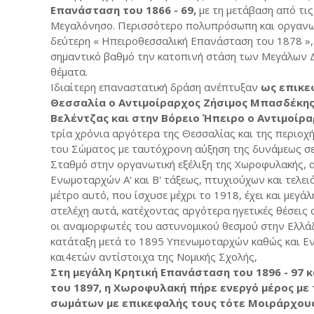
Επανάσταση του 1866 - 69,
με τη μετάβαση από τις
Μεγαλόνησο. Περισσότερο πολυπρόσωπη και οργανω
δεύτερη « Ηπειροθεσσαλική Επανάσταση του 1878 »,
σημαντικό βαθμό την κατοπινή στάση των Μεγάλων Δ
θέματα.
Ιδιαίτερη επαναστατική δράση ανέπτυξαν
ως επικε
Θεσσαλία ο Αντιμοίραρχος Ζήσιμος Μπασδέκης
Βελέντζας και στην Βόρειο Ήπειρο ο Αντιμοίρ
τρία χρόνια αργότερα της Θεσσαλίας και της περιοχ
του Σώματος με ταυτόχρονη αύξηση της δυνάμεως σε
Σταθμό στην οργανωτική εξέλιξη της Χωροφυλακής, α
Ενωμοταρχών Α' και Β' τάξεως, πτυχιούχων και τελει
μέτρο αυτό, που ίσχυσε μέχρι το 1918, έχει και μεγά
στελέχη αυτά, κατέχοντας αργότερα ηγετικές θέσεις
οι αναμορφωτές του αστυνομικού θεσμού στην Ελλάδ
κατάταξη μετά το 1895 Υπενωμοταρχών καθώς και Εν
και4ετών αντίστοιχα της Νομικής Σχολής,
Στη μεγάλη Κρητική Επανάσταση του 1896 - 97 
του 1897, η Χωροφυλακή πήρε ενεργό μέρος με
σωμάτων με επικεφαλής τους τότε Μοιράρχους