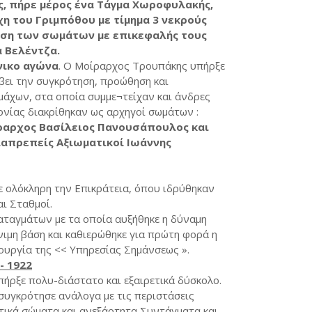
ς, πήρε μέρος ένα Τάγμα Χωροφυλακής,
η του Γριμπόθου με τίμημα 3 νεκρούς
ράση των σωμάτων με επικεφαλής τους
 Βελέντζα.
ικο αγώνα
. Ο Μοίραρχος Τρουπάκης υπήρξε
βει την συγκρότηση, προώθηση και
χων, στα οποία συμμε¬τείχαν και άνδρες
ονίας διακρίθηκαν ως αρχηγοί σωμάτων :
ραρχος Βασίλειος Πανουσάπουλος και
ιαπρεπείς Αξιωματικοί Ιωάννης
 ολόκληρη την Επικράτεια, όπου ιδρύθηκαν
ι Σταθμοί.
αταγμάτων με τα οποία αυξήθηκε η δύναμη
ιμη βάση και καθιερώθηκε για πρώτη φορά η
ιουργία της << Υπηρεσίας Σημάνσεως ».
- 1922
πήρξε πολυ-διάστατο και εξαιρετικά δύσκολο.
συγκρότησε ανάλογα με τις περιστάσεις
ικά σώματα και ανεξάρτητα Συντάγματα και