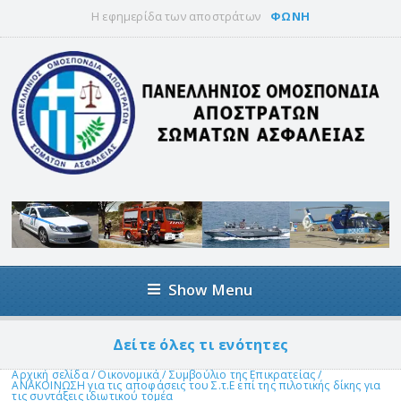
Η εφημερίδα των αποστράτων
ΦΩΝΗ
Show Menu
Δείτε όλες τι ενότητες
Αρχική σελίδα
/
Οικονομικά
/
Συμβούλιο της Επικρατείας
/
ΑΝΑΚΟΙΝΩΣΗ για τις αποφάσεις του Σ.τ.Ε επί της πιλοτικής δίκης για
τις συντάξεις ιδιωτικού τομέα