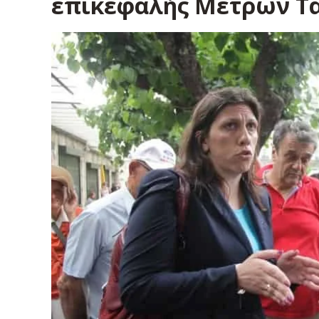
επικεφαλής Μέτρων Τάξ