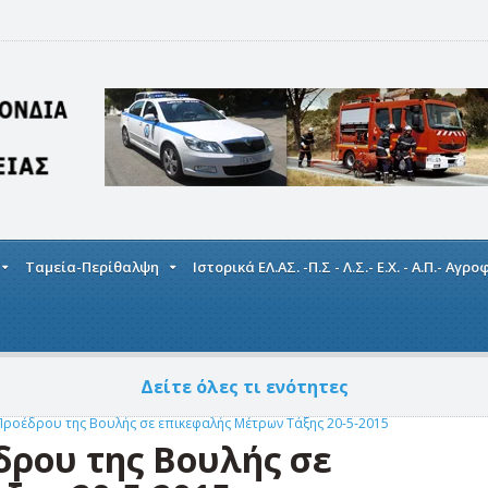
Ταμεία-Περίθαλψη
Ιστορικά ΕΛ.ΑΣ. -Π.Σ - Λ.Σ.- Ε.Χ. - Α.Π.- Αγρ
Δείτε όλες τι ενότητες
Προέδρου της Βουλής σε επικεφαλής Μέτρων Τάξης 20-5-2015
δρου της Βουλής σε