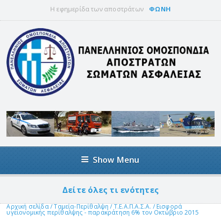
Η εφημερίδα των αποστράτων
ΦΩΝΗ
Show Menu
Δείτε όλες τι ενότητες
Αρχική σελίδα
/
Ταμεία-Περίθαλψη
/
Τ.Ε.Α.Π.Α.Σ.Α.
/
Εισφορά
υγειονομικής περίθαλψης - παρακράτηση 6% τον Οκτώβριο 2015