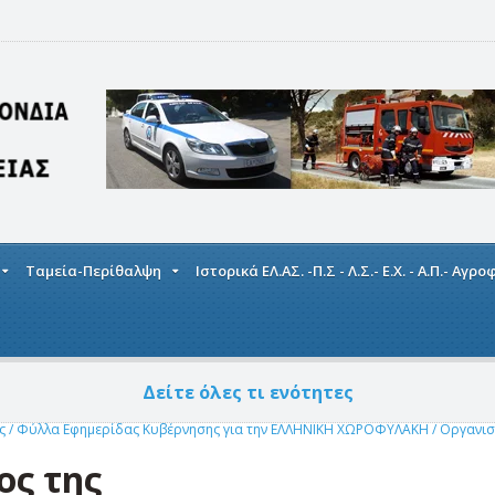
Ταμεία-Περίθαλψη
Ιστορικά ΕΛ.ΑΣ. -Π.Σ - Λ.Σ.- Ε.Χ. - Α.Π.- Αγρ
Δείτε όλες τι ενότητες
ής
/
Φύλλα Εφημερίδας Κυβέρνησης για την ΕΛΛΗΝΙΚΗ ΧΩΡΟΦΥΛΑΚΗ
/
Οργανισ
ος της