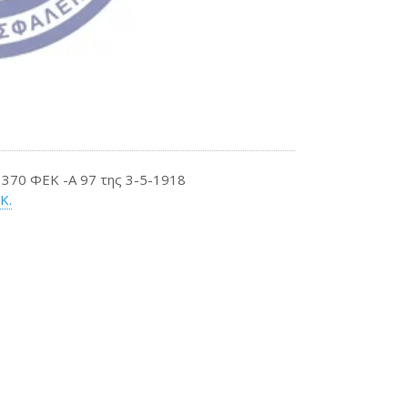
370 ΦΕΚ -Α 97 της 3-5-1918
Κ.