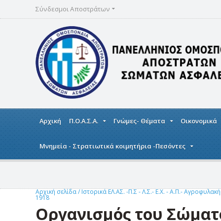
Σύνδεσμοι Αποστράτων
Αρχική
Π.Ο.Α.Σ.Α.
Γνώμες- Θέματα
Οικονομικά
Μνημεία - Στρατιωτικά κοιμητήρια -Πεσόντες
Αρχική σελίδα
/
Ιστορικά ΕΛ.ΑΣ. -Π.Σ - Λ.Σ.- Ε.Χ. - Α.Π.- Αγροφυλακ
1918
Οργανισμός του Σώματ