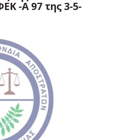
Κ -Α 97 της 3-5-