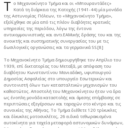
Τ
ο Μηχανοκίνητο Τμήμα και οι «Μπουραντάδες»
Κατά τη διάρκεια της Κατοχής (1941-44) μία μονάδα
της Αστυνομίας Πόλεων, το «Μηχανοκίνητο Τμήμα»,
εξελίχθηκε σε μία από τις πλέον διαβόητες κρατικές
υπηρεσίες της περιόδου, λόγω της έντονα
αντικομμουνιστικής και αντιΕΑΜικής δράσης του και της
ανοικτής και συστηματικής συνεργασίας του με τις
δωσιλογικές οργανώσεις και τα γερμανικά SS.[8]
Το Μηχανοκίνητο Τμήμα δημιουργήθηκε τον Απρίλιο του
1939, επί δικτατορίας του Μεταξά, με απόφαση του
διαβόητου Κωνσταντίνου Μανιαδάκη, υφυπουργού
Δημοσίας Ασφαλείας στο υπουργείο Εσωτερικών και
συντονιστή όλων των κατασταλτικών μηχανισμών του
καθεστώτος. Αποστολή του Μηχανοκίνητου ήταν να δρα
ως ένοπλη μονάδα καταστολής και άμεσης επέμβασης σε
περιπτώσεις εξεγέρσεων και ταραχών στο κέντρο και τις
συνοικίες της Αθήνας. Το Τμήμα διέθετε 120 τρίκυκλες
και δίκυκλες μοτοσικλέτες, 26 ειδικά τεθωρακισμένα
αυτοκίνητα για ταχεία μεταφορά αστυνομικών δυνάμεων,