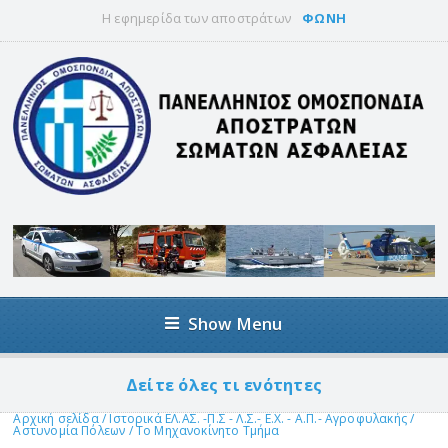
Η εφημερίδα των αποστράτων
ΦΩΝΗ
Show Menu
Δείτε όλες τι ενότητες
Αρχική σελίδα
/
Ιστορικά ΕΛ.ΑΣ. -Π.Σ - Λ.Σ.- Ε.Χ. - Α.Π.- Αγροφυλακής
/
Αστυνομία Πόλεων
/
Το Μηχανοκίνητο Τμήμα