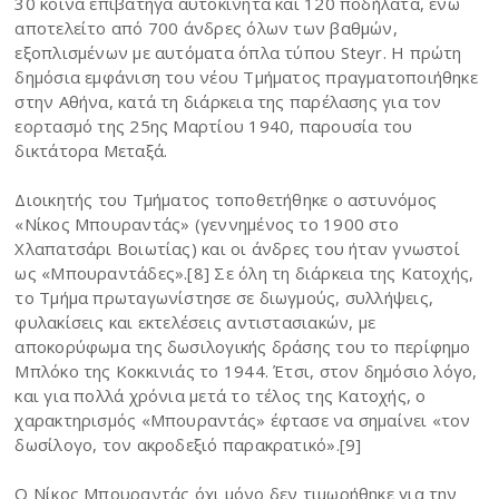
30 κοινά επιβατηγά αυτοκίνητα και 120 ποδήλατα, ενώ
αποτελείτο από 700 άνδρες όλων των βαθμών,
εξοπλισμένων με αυτόματα όπλα τύπου Steyr. Η πρώτη
δημόσια εμφάνιση του νέου Τμήματος πραγματοποιήθηκε
στην Αθήνα, κατά τη διάρκεια της παρέλασης για τον
εορτασμό της 25ης Μαρτίου 1940, παρουσία του
δικτάτορα Μεταξά.
Διοικητής του Τμήματος τοποθετήθηκε ο αστυνόμος
«Νίκος Μπουραντάς» (γεννημένος το 1900 στο
Χλαπατσάρι Βοιωτίας) και οι άνδρες του ήταν γνωστοί
ως «Μπουραντάδες».[8] Σε όλη τη διάρκεια της Κατοχής,
το Τμήμα πρωταγωνίστησε σε διωγμούς, συλλήψεις,
φυλακίσεις και εκτελέσεις αντιστασιακών, με
αποκορύφωμα της δωσιλογικής δράσης του το περίφημο
Μπλόκο της Κοκκινιάς το 1944. Έτσι, στον δημόσιο λόγο,
και για πολλά χρόνια μετά το τέλος της Κατοχής, ο
χαρακτηρισμός «Μπουραντάς» έφτασε να σημαίνει «τον
δωσίλογο, τον ακροδεξιό παρακρατικό».[9]
Ο Νίκος Μπουραντάς όχι μόνο δεν τιμωρήθηκε για την