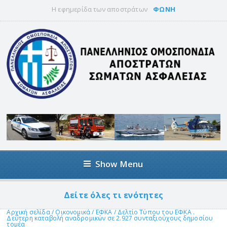
Η εφημερίδα των αποστράτων
ΦΩΝΗ
Show Menu
Δείτε όλες τι ενότητες
Αρχική σελίδα
/
Οικονομικά
/
ΕΦΚΑ
/
Δελτίο Τύπου του ΕΦΚΑ .
Δεύτερη καταβολή αναδρομικών σε 2.927 συνταξιούχους δημοσίου
τομέα