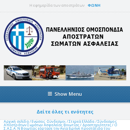
Η εφημερίδα των αποστράτων
ΦΩΝΗ
Show Menu
Δείτε όλες τι ενότητες
Αρχική σελίδα
/
Ενώσεις -Σύνδεσμοι
/
Στερεά Ελλάδα
/
Σύνδεσμος
Αποστράτων Σωμάτων Ασφαλείας Βοιωτίας
/
Δραστηριότητες
/
Ο
Σ.Α.Σ.Α. Ν Βοιωτίας εόρτασε την Αγία Ειρήνη προστάτιδα του