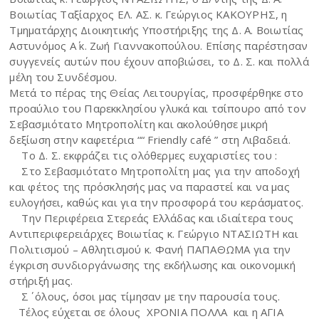
Βοιωτίας Ταξίαρχος ΕΛ. ΑΣ. κ. Γεώργιος ΚΑΚΟΥΡΗΣ, η
Τμηματάρχης Διοικητικής Υποστήριξης της Δ. Α. Βοιωτίας
Αστυνόμος Α΄ κ. Ζωή Γιαννακοπούλου. Επίσης παρέστησαν
συγγενείς αυτών που έχουν αποβιώσει, το Δ. Σ. και πολλά
μέλη του Συνδέσμου.
Μετά το πέρας της Θείας Λειτουργίας, προσφέρθηκε στο
προαύλιο του Παρεκκλησίου γλυκά και τσίπουρο από τον
Σεβασμιότατο Μητροπολίτη και ακολούθησε μικρή
δεξίωση στην καφετέρια ““ Friendly café ” στη Λιβαδειά.
Το Δ. Σ. εκφράζει τις ολόθερμες ευχαριστίες του :
Στο Σεβασμιότατο Μητροπολίτη μας για την αποδοχή
και φέτος της πρόσκλησής μας να παραστεί και να μας
ευλογήσει, καθώς και για την προσφορά του κεράσματος.
Την Περιφέρεια Στερεάς Ελλάδας και ιδιαίτερα τους
Αντιπεριφερειάρχες Βοιωτίας κ. Γεώργιο ΝΤΑΣΙΩΤΗ και
Πολιτισμού – Αθλητισμού κ. Φανή ΠΑΠΑΘΩΜΑ για την
έγκριση συνδιοργάνωσης της εκδήλωσης και οικονομική
στήριξή μας.
Σ΄ όλους, όσοι μας τίμησαν με την παρουσία τους.
Τέλος εύχεται σε όλους ΧΡΟΝΙΑ ΠΟΛΛΑ και η ΑΓΙΑ