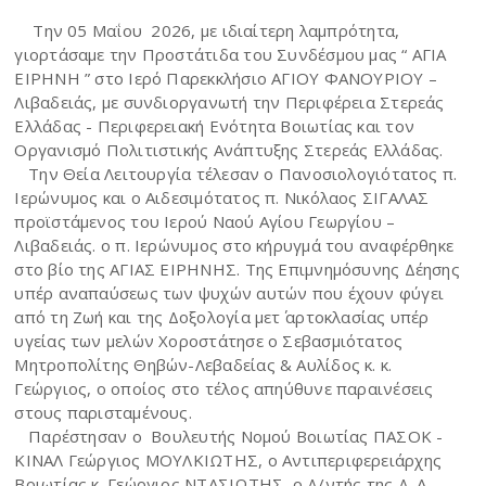
Την 05 Μαΐου 2026, με ιδιαίτερη λαμπρότητα,
γιορτάσαμε την Προστάτιδα του Συνδέσμου μας “ ΑΓΙΑ
ΕΙΡΗΝΗ ” στο Ιερό Παρεκκλήσιο ΑΓΙΟΥ ΦΑΝΟΥΡΙΟΥ –
Λιβαδειάς, με συνδιοργανωτή την Περιφέρεια Στερεάς
Ελλάδας - Περιφερειακή Ενότητα Βοιωτίας και τον
Οργανισμό Πολιτιστικής Ανάπτυξης Στερεάς Ελλάδας.
Την Θεία Λειτουργία τέλεσαν ο Πανοσιολογιότατος π.
Ιερώνυμος και ο Αιδεσιμότατος π. Νικόλαος ΣΙΓΑΛΑΣ
προϊστάμενος του Ιερού Ναού Αγίου Γεωργίου –
Λιβαδειάς. ο π. Ιερώνυμος στο κήρυγμά του αναφέρθηκε
στο βίο της ΑΓΙΑΣ ΕΙΡΗΝΗΣ. Της Επιμνημόσυνης Δέησης
υπέρ αναπαύσεως των ψυχών αυτών που έχουν φύγει
από τη Ζωή και της Δοξολογία μετ΄ αρτοκλασίας υπέρ
υγείας των μελών Χοροστάτησε ο Σεβασμιότατος
Μητροπολίτης Θηβών-Λεβαδείας & Αυλίδος κ. κ.
Γεώργιος, ο οποίος στο τέλος απηύθυνε παραινέσεις
στους παρισταμένους.
Παρέστησαν o Βουλευτής Νομού Βοιωτίας ΠΑΣΟΚ -
ΚΙΝΑΛ Γεώργιος ΜΟΥΛΚΙΩΤΗΣ, o Αντιπεριφερειάρχης
Βοιωτίας κ. Γεώργιος ΝΤΑΣΙΩΤΗΣ, ο Δ/ντής της Δ. Α.