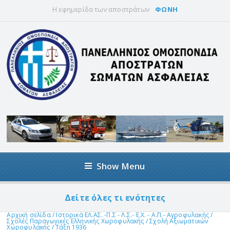
Η εφημερίδα των αποστράτων
ΦΩΝΗ
Show Menu
Δείτε όλες τι ενότητες
Αρχική σελίδα
/
Ιστορικά ΕΛ.ΑΣ. -Π.Σ - Λ.Σ.- Ε.Χ. - Α.Π.- Αγροφυλακής
/
Σχολές Παραγωγικές Ελληνικής Χωροφυλακής
/
Σχολή Αξιωματικών
Χωροφυλακής
/
Τάξη 1936